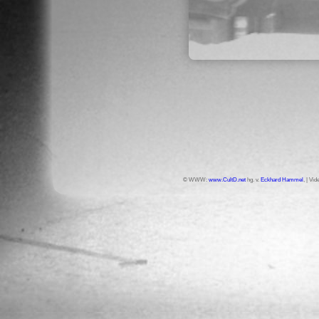
© WWW:
www.CultD.net
hg. v.
Eckhard Hammel
, | Vi